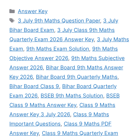
Categories
Answer Key
Tags
3 July 9th Maths Question Paper
,
3 July
Bihar Board Exam
,
3 July Class 9th Maths
Quarterly Exam 2026 Answer Key
,
3 July Maths
Exam
,
9th Maths Exam Solution
,
9th Maths
Objective Answer 2026
,
9th Maths Subjective
Answer 2026
,
Bihar Board 9th Maths Answer
Key 2026
,
Bihar Board 9th Quarterly Maths
,
Bihar Board Class 9
,
Bihar Board Quarterly
Exam 2026
,
BSEB 9th Maths Solution
,
BSEB
Class 9 Maths Answer Key
,
Class 9 Maths
Answer Key 3 July 2026
,
Class 9 Maths
Important Questions
,
Class 9 Maths PDF
Answer Key
,
Class 9 Maths Quarterly Exam