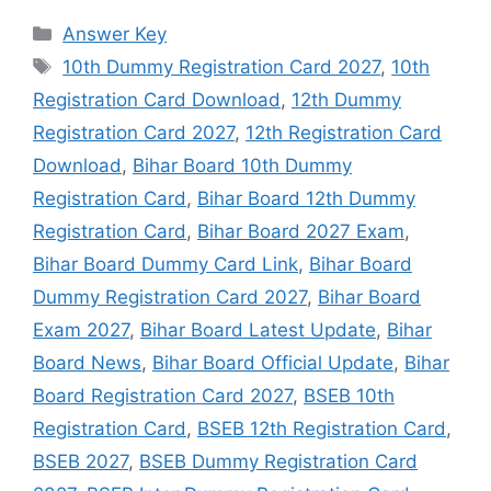
Categories
Answer Key
Tags
10th Dummy Registration Card 2027
,
10th
Registration Card Download
,
12th Dummy
Registration Card 2027
,
12th Registration Card
Download
,
Bihar Board 10th Dummy
Registration Card
,
Bihar Board 12th Dummy
Registration Card
,
Bihar Board 2027 Exam
,
Bihar Board Dummy Card Link
,
Bihar Board
Dummy Registration Card 2027
,
Bihar Board
Exam 2027
,
Bihar Board Latest Update
,
Bihar
Board News
,
Bihar Board Official Update
,
Bihar
Board Registration Card 2027
,
BSEB 10th
Registration Card
,
BSEB 12th Registration Card
,
BSEB 2027
,
BSEB Dummy Registration Card