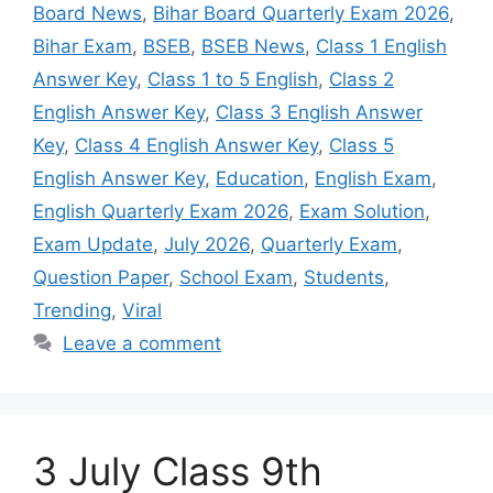
Board News
,
Bihar Board Quarterly Exam 2026
,
Bihar Exam
,
BSEB
,
BSEB News
,
Class 1 English
Answer Key
,
Class 1 to 5 English
,
Class 2
English Answer Key
,
Class 3 English Answer
Key
,
Class 4 English Answer Key
,
Class 5
English Answer Key
,
Education
,
English Exam
,
English Quarterly Exam 2026
,
Exam Solution
,
Exam Update
,
July 2026
,
Quarterly Exam
,
Question Paper
,
School Exam
,
Students
,
Trending
,
Viral
Leave a comment
3 July Class 9th