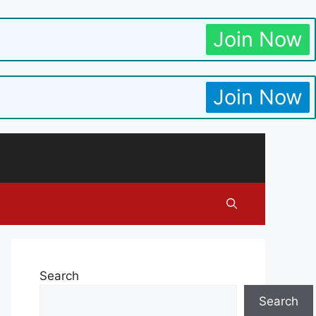
Join Now
Join Now
Search
Search