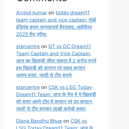
Arvind kumar
on
today dream11
team captain and vice captain: मुंबई
इंडियंस बनाम सनराइजर्स हैदराबाद: आईपीएल
2025 मैच प्रीव्यू
starcentre
on
GT vs DC Dream11
Team Captain and Vice Captain:
आज यह खिलाड़ी जीता सकता है 2 करोड़ रुपये
इस खिलाड़ी को कप्तान एवं वाइस कप्तान
अवश्य बनाएं, जल्दी से टीम बनाये
starcentre
on
CSK vs LSG Today
Dream11 Team: आज के मैच में ये खिलाड़ी
को बनाए अपने टीम में कप्तान एवं उप कप्तान,
जल्दी से टीम बनाकर लाखों करोड़ों कमाए
Diana Bandhu Bhue
on
CSK vs
LSG Today Dream11 Team: आज के