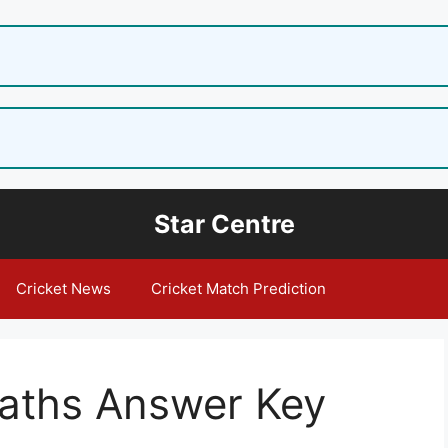
Star Centre
Cricket News
Cricket Match Prediction
aths Answer Key