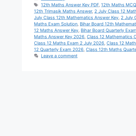
Tags
12th Maths Answer Key PDF
,
12th Maths MCQ
12th Trimasik Maths Answer
,
2 July Class 12 Ma
July Class 12th Mathematics Answer Key
,
2 July
Maths Exam Solution
,
Bihar Board 12th Mathemat
12 Maths Answer Key
,
Bihar Board Quarterly Exa
Maths Answer Key 2026
,
Class 12 Mathematics O
Class 12 Maths Exam 2 July 2026
,
Class 12 Math
12 Quarterly Exam 2026
,
Class 12th Maths Quart
Leave a comment