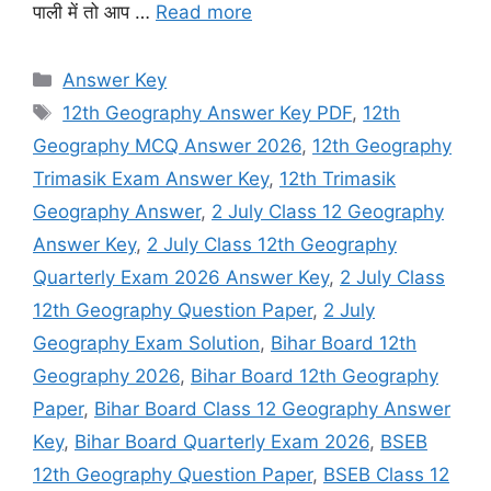
पाली में तो आप …
Read more
Categories
Answer Key
Tags
12th Geography Answer Key PDF
,
12th
Geography MCQ Answer 2026
,
12th Geography
Trimasik Exam Answer Key
,
12th Trimasik
Geography Answer
,
2 July Class 12 Geography
Answer Key
,
2 July Class 12th Geography
Quarterly Exam 2026 Answer Key
,
2 July Class
12th Geography Question Paper
,
2 July
Geography Exam Solution
,
Bihar Board 12th
Geography 2026
,
Bihar Board 12th Geography
Paper
,
Bihar Board Class 12 Geography Answer
Key
,
Bihar Board Quarterly Exam 2026
,
BSEB
12th Geography Question Paper
,
BSEB Class 12