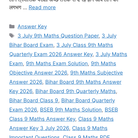
लगभग …
Read more
Categories
Answer Key
Tags
3 July 9th Maths Question Paper
,
3 July
Bihar Board Exam
,
3 July Class 9th Maths
Quarterly Exam 2026 Answer Key
,
3 July Maths
Exam
,
9th Maths Exam Solution
,
9th Maths
Objective Answer 2026
,
9th Maths Subjective
Answer 2026
,
Bihar Board 9th Maths Answer
Key 2026
,
Bihar Board 9th Quarterly Maths
,
Bihar Board Class 9
,
Bihar Board Quarterly
Exam 2026
,
BSEB 9th Maths Solution
,
BSEB
Class 9 Maths Answer Key
,
Class 9 Maths
Answer Key 3 July 2026
,
Class 9 Maths
Important Questions
,
Class 9 Maths PDF