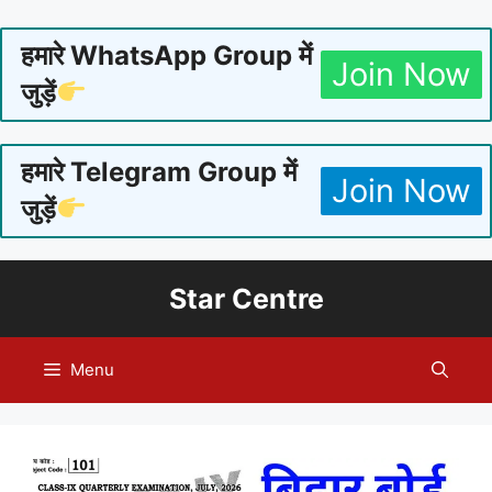
हमारे WhatsApp Group में
Join Now
जुड़ें
हमारे Telegram Group में
Join Now
जुड़ें
Skip
Star Centre
to
content
Menu