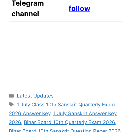
Telegram
follow
channel
Categories
Latest Updates
Tags
1 July Class 10th Sanskrit Quarterly Exam
2026 Answer Key
,
1 July Sanskrit Answer Key
2026
,
Bihar Board 10th Quarterly Exam 2026
,
Bihar Board 10th Sanskrit Question Paper 2026
,