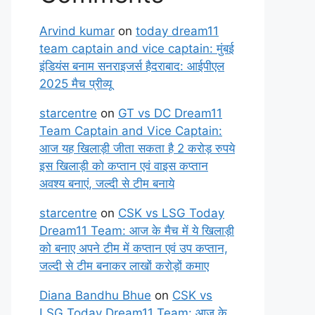
Arvind kumar
on
today dream11
team captain and vice captain: मुंबई
इंडियंस बनाम सनराइजर्स हैदराबाद: आईपीएल
2025 मैच प्रीव्यू
starcentre
on
GT vs DC Dream11
Team Captain and Vice Captain:
आज यह खिलाड़ी जीता सकता है 2 करोड़ रुपये
इस खिलाड़ी को कप्तान एवं वाइस कप्तान
अवश्य बनाएं, जल्दी से टीम बनाये
starcentre
on
CSK vs LSG Today
Dream11 Team: आज के मैच में ये खिलाड़ी
को बनाए अपने टीम में कप्तान एवं उप कप्तान,
जल्दी से टीम बनाकर लाखों करोड़ों कमाए
Diana Bandhu Bhue
on
CSK vs
LSG Today Dream11 Team: आज के