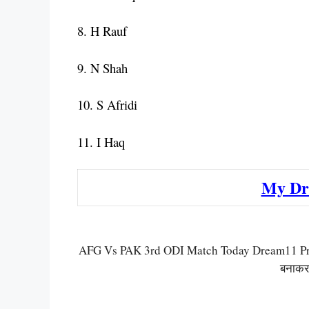
8. H Rauf
9. N Shah
10. S Afridi
11. I Haq
My Dr
AFG Vs PAK 3rd ODI Match Today Dream11 Predict
बनाकर