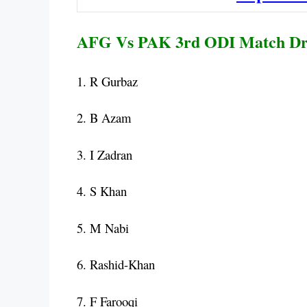
AFG Vs PAK 3rd ODI Match Dr
1. R Gurbaz
2. B Azam
3. I Zadran
4. S Khan
5. M Nabi
6. Rashid-Khan
7. F Farooqi