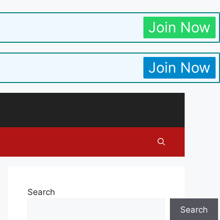
Join Now
Join Now
Search
Search