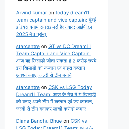
Arvind kumar
on
today dream11
team captain and vice captain: मुंबई
इंडियंस बनाम सनराइजर्स हैदराबाद: आईपीएल
2025 मैच प्रीव्यू
starcentre
on
GT vs DC Dream11
Team Captain and Vice Captain:
आज यह खिलाड़ी जीता सकता है 2 करोड़ रुपये
इस खिलाड़ी को कप्तान एवं वाइस कप्तान
अवश्य बनाएं, जल्दी से टीम बनाये
starcentre
on
CSK vs LSG Today
Dream11 Team: आज के मैच में ये खिलाड़ी
को बनाए अपने टीम में कप्तान एवं उप कप्तान,
जल्दी से टीम बनाकर लाखों करोड़ों कमाए
Diana Bandhu Bhue
on
CSK vs
LSG Today Dream11 Team: आज के