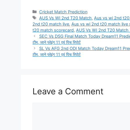
Categories
Cricket Match Prediction
Tags
AUS Vs WI 2nd T20 Match
,
Aus vs wi 2nd t2
2nd t20 match live
,
Aus vs wi 2nd t20 match live
t20 match scorecard
,
AUS Vs WI 2nd T20 Match 
SEC Vs DSG Final Match Today Dream11 Prediction Team
टीम, जाने प्लेइंग 11 एवं पिच रिपोर्ट
SL Vs AFG 2nd ODI Match Today Dream11 Prediction Te
टीम, जाने प्लेइंग 11 एवं पिच रिपोर्ट
Leave a Comment
Comment