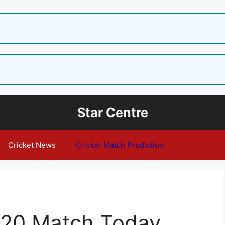
Star Centre
Cricket News
Cricket Match Prediction
T20 Match Today