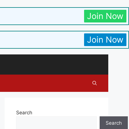
Join Now
Join Now
Search
Search