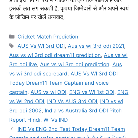
इसकी लत लग सकती है, कृपया जिम्मेदारी से और अपने स्वयं
के जोखिम पर खेलें धन्यवाद,
Categories
Cricket Match Prediction
Tags
AUS Vs WI 3rd ODI
,
Aus vs wi 3rd odi 2021
,
Aus vs wi 3rd odi dream11 prediction
,
Aus vs wi
3rd odi live
,
Aus vs wi 3rd odi prediction
,
Aus
vs wi 3rd odi scorecard
,
AUS Vs WI 3rd ODI
Today Dream11 Team Captain and voice
captain
,
AUS vs wi ODI
,
ENG vs WI 1st ODI
,
ENG
vs WI 2nd ODI
,
IND Vs AUS 3rd ODI
,
IND vs wi
3rd odi 2002
,
India vs Australia 3rd ODI Pitch
Report Hindi
,
WI Vs IND
IND Vs ENG 2nd Test Today Dream11 Team