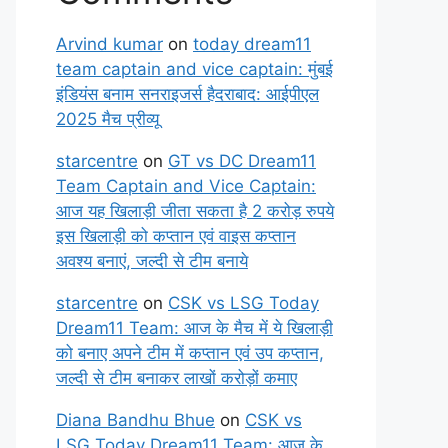
Arvind kumar
on
today dream11
team captain and vice captain: मुंबई
इंडियंस बनाम सनराइजर्स हैदराबाद: आईपीएल
2025 मैच प्रीव्यू
starcentre
on
GT vs DC Dream11
Team Captain and Vice Captain:
आज यह खिलाड़ी जीता सकता है 2 करोड़ रुपये
इस खिलाड़ी को कप्तान एवं वाइस कप्तान
अवश्य बनाएं, जल्दी से टीम बनाये
starcentre
on
CSK vs LSG Today
Dream11 Team: आज के मैच में ये खिलाड़ी
को बनाए अपने टीम में कप्तान एवं उप कप्तान,
जल्दी से टीम बनाकर लाखों करोड़ों कमाए
Diana Bandhu Bhue
on
CSK vs
LSG Today Dream11 Team: आज के