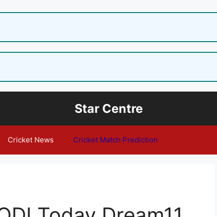
Star Centre
Cricket News
Cricket Match Prediction
 ODI Today Dream11