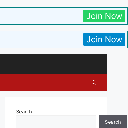
Join Now
Join Now
Search
Search