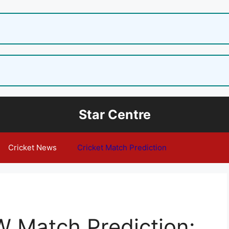
Star Centre
Cricket News
Cricket Match Prediction
 Match Prediction: