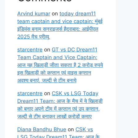
Arvind kumar
on
today dream11
team captain and vice captain: मुंबई
इंडियंस बनाम सनराइजर्स हैदराबाद: आईपीएल
2025 मैच प्रीव्यू
starcentre
on
GT vs DC Dream11
Team Captain and Vice Captain:
आज यह खिलाड़ी जीता सकता है 2 करोड़ रुपये
इस खिलाड़ी को कप्तान एवं वाइस कप्तान
अवश्य बनाएं, जल्दी से टीम बनाये
starcentre
on
CSK vs LSG Today
Dream11 Team: आज के मैच में ये खिलाड़ी
को बनाए अपने टीम में कप्तान एवं उप कप्तान,
जल्दी से टीम बनाकर लाखों करोड़ों कमाए
Diana Bandhu Bhue
on
CSK vs
LSG Today Dream11 Team: आज के