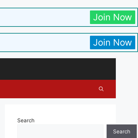
Join Now
Join Now
Search
Search