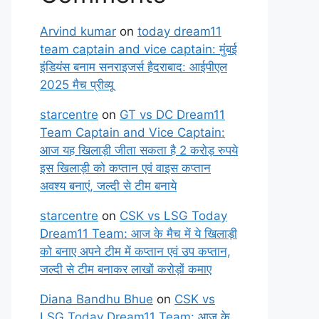
Arvind kumar
on
today dream11
team captain and vice captain: मुंबई
इंडियंस बनाम सनराइजर्स हैदराबाद: आईपीएल
2025 मैच प्रीव्यू
starcentre
on
GT vs DC Dream11
Team Captain and Vice Captain:
आज यह खिलाड़ी जीता सकता है 2 करोड़ रुपये
इस खिलाड़ी को कप्तान एवं वाइस कप्तान
अवश्य बनाएं, जल्दी से टीम बनाये
starcentre
on
CSK vs LSG Today
Dream11 Team: आज के मैच में ये खिलाड़ी
को बनाए अपने टीम में कप्तान एवं उप कप्तान,
जल्दी से टीम बनाकर लाखों करोड़ों कमाए
Diana Bandhu Bhue
on
CSK vs
LSG Today Dream11 Team: आज के