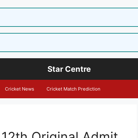
Star Centre
Cricket News
Cricket Match Prediction
 12th Original Admit