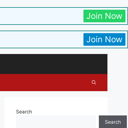
Join Now
Join Now
Search
Search