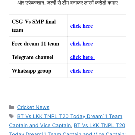
और उर्फकप्तान, जल्दी से टीम बनाकर लाखों करोड़ों कमाए
CSG Vs SMP final
click here
team
Free dream 11 team
click here
Telegram channel
click here
Whatsapp group
click here
Categories
Cricket News
Tags
BT Vs LKK TNPL T20 Today Dream11 Team
Captain and Vice Captain
,
BT Vs LKK TNPL T20
Today Dream11 Team Captain and Vice Captain: