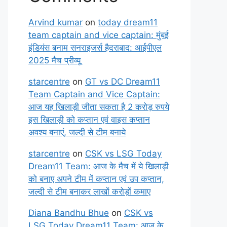
Arvind kumar
on
today dream11
team captain and vice captain: मुंबई
इंडियंस बनाम सनराइजर्स हैदराबाद: आईपीएल
2025 मैच प्रीव्यू
starcentre
on
GT vs DC Dream11
Team Captain and Vice Captain:
आज यह खिलाड़ी जीता सकता है 2 करोड़ रुपये
इस खिलाड़ी को कप्तान एवं वाइस कप्तान
अवश्य बनाएं, जल्दी से टीम बनाये
starcentre
on
CSK vs LSG Today
Dream11 Team: आज के मैच में ये खिलाड़ी
को बनाए अपने टीम में कप्तान एवं उप कप्तान,
जल्दी से टीम बनाकर लाखों करोड़ों कमाए
Diana Bandhu Bhue
on
CSK vs
LSG Today Dream11 Team: आज के