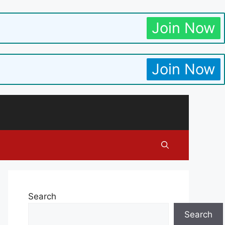
Join Now
Join Now
Search
Search