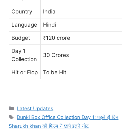
Country
India
Language
Hindi
Budget
₹120 crore
Day 1
30 Crores
Collection
Hit or Flop
To be Hit
Categories
Latest Updates
Tags
Dunki Box Office Collection Day 1: पहले ही दिन
Sharukh khan की फिल्म ने छापे इतने नोट