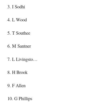
3. I Sodhi
4. L Wood
5. T Southee
6. M Santner
7. L Livingsto…
8. H Brook
9. F Allen
10. G Phillips