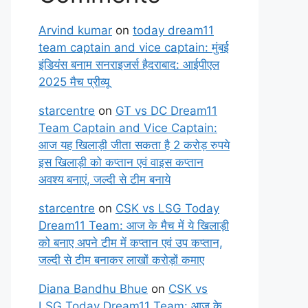
Arvind kumar
on
today dream11
team captain and vice captain: मुंबई
इंडियंस बनाम सनराइजर्स हैदराबाद: आईपीएल
2025 मैच प्रीव्यू
starcentre
on
GT vs DC Dream11
Team Captain and Vice Captain:
आज यह खिलाड़ी जीता सकता है 2 करोड़ रुपये
इस खिलाड़ी को कप्तान एवं वाइस कप्तान
अवश्य बनाएं, जल्दी से टीम बनाये
starcentre
on
CSK vs LSG Today
Dream11 Team: आज के मैच में ये खिलाड़ी
को बनाए अपने टीम में कप्तान एवं उप कप्तान,
जल्दी से टीम बनाकर लाखों करोड़ों कमाए
Diana Bandhu Bhue
on
CSK vs
LSG Today Dream11 Team: आज के