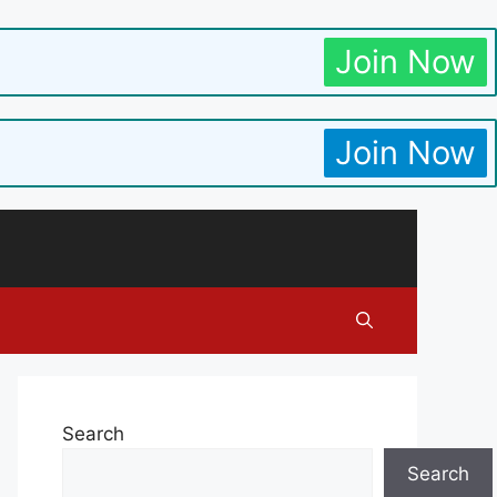
Join Now
Join Now
Search
Search