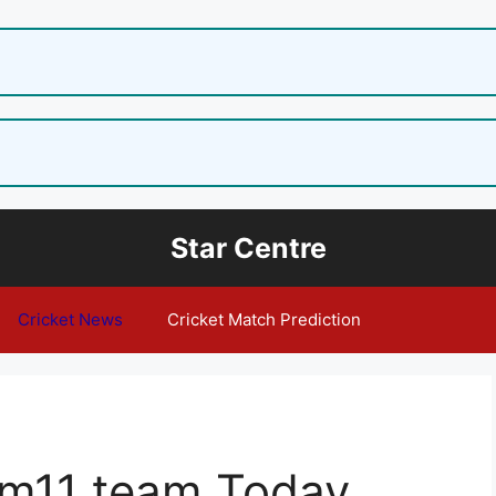
Star Centre
Cricket News
Cricket Match Prediction
am11 team Today