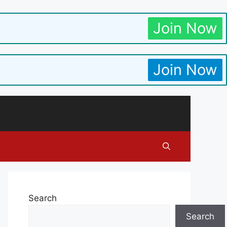
Join Now
Join Now
Search
Search