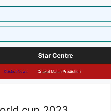
Star Centre
Cricket News
Cricket Match Prediction
orld cup 2023