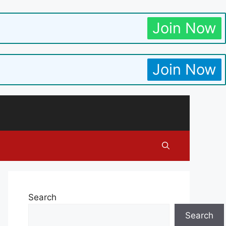
Join Now
Join Now
Search
Search