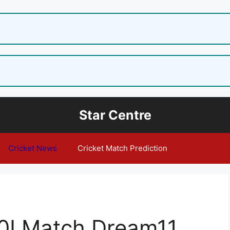
Star Centre
Cricket News
Cricket Match Prediction
20I Match Dream11