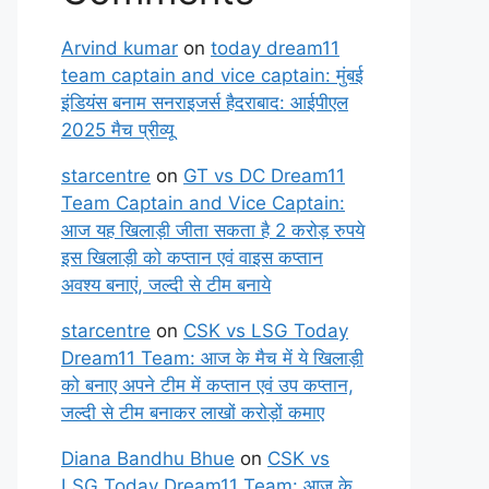
Arvind kumar
on
today dream11
team captain and vice captain: मुंबई
इंडियंस बनाम सनराइजर्स हैदराबाद: आईपीएल
2025 मैच प्रीव्यू
starcentre
on
GT vs DC Dream11
Team Captain and Vice Captain:
आज यह खिलाड़ी जीता सकता है 2 करोड़ रुपये
इस खिलाड़ी को कप्तान एवं वाइस कप्तान
अवश्य बनाएं, जल्दी से टीम बनाये
starcentre
on
CSK vs LSG Today
Dream11 Team: आज के मैच में ये खिलाड़ी
को बनाए अपने टीम में कप्तान एवं उप कप्तान,
जल्दी से टीम बनाकर लाखों करोड़ों कमाए
Diana Bandhu Bhue
on
CSK vs
LSG Today Dream11 Team: आज के