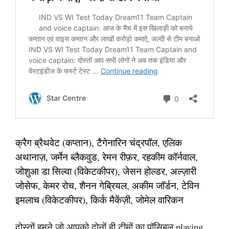
क्रैग ब्रैथवेट (कप्तान), टैगेनारिन चंद्रपॉल, एलिक
अथानाज़, जर्मेन ब्लैकवुड, रेमन रीफ़र, रहकीम कॉर्नवाल,
जोशुआ डा सिल्वा (विकेटकीपर), जेसन होल्डर, अल्ज़ारी
जोसेफ, केमर रोच, शैनन गेब्रियल, अकीम जॉर्डन, टेविन
इमलाच (विकेटकीपर), किर्क मैकेंज़ी, जोमेल वारिकन
दोस्तों हमने जो आपको दोनों ही टीमों का पॉसिबल playing