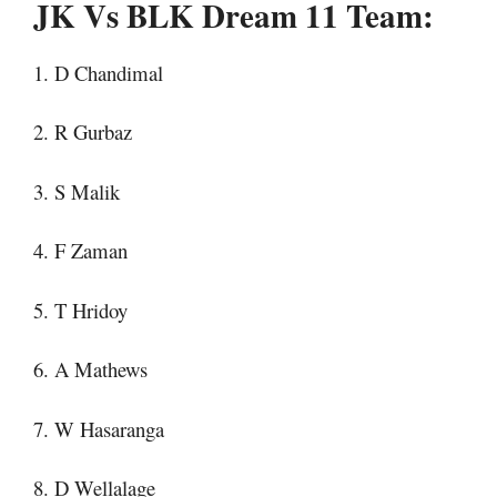
JK Vs BLK Dream 11 Team:
1. D Chandimal
2. R Gurbaz
3. S Malik
4. F Zaman
5. T Hridoy
6. A Mathews
7. W Hasaranga
8. D Wellalage