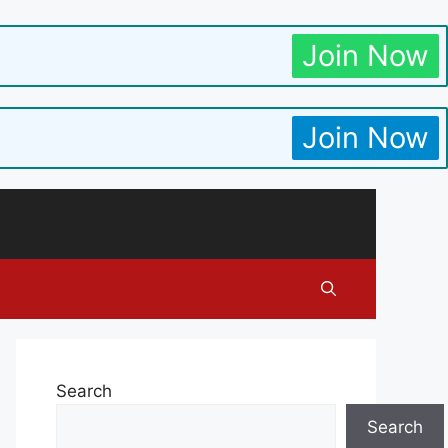
Join Now
Join Now
Search
Search