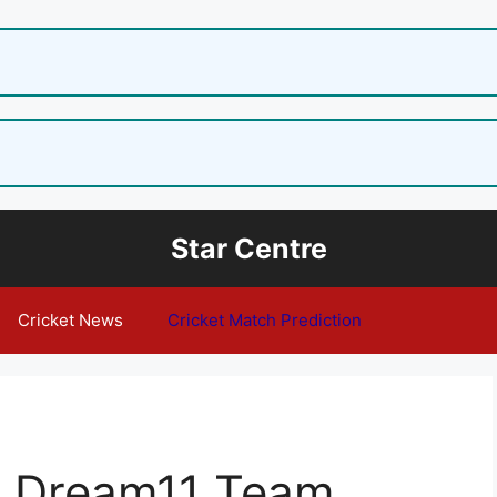
Star Centre
Cricket News
Cricket Match Prediction
y Dream11 Team