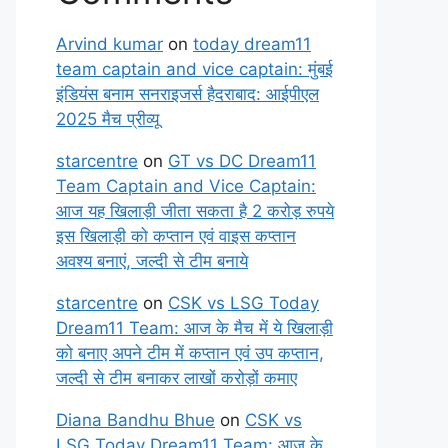
Arvind kumar
on
today dream11
team captain and vice captain: मुंबई
इंडियंस बनाम सनराइजर्स हैदराबाद: आईपीएल
2025 मैच प्रीव्यू
starcentre
on
GT vs DC Dream11
Team Captain and Vice Captain:
आज यह खिलाड़ी जीता सकता है 2 करोड़ रुपये
इस खिलाड़ी को कप्तान एवं वाइस कप्तान
अवश्य बनाएं, जल्दी से टीम बनाये
starcentre
on
CSK vs LSG Today
Dream11 Team: आज के मैच में ये खिलाड़ी
को बनाए अपने टीम में कप्तान एवं उप कप्तान,
जल्दी से टीम बनाकर लाखों करोड़ों कमाए
Diana Bandhu Bhue
on
CSK vs
LSG Today Dream11 Team: आज के