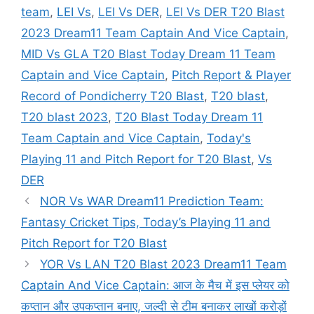
team
,
LEI Vs
,
LEI Vs DER
,
LEI Vs DER T20 Blast
2023 Dream11 Team Captain And Vice Captain
,
MID Vs GLA T20 Blast Today Dream 11 Team
Captain and Vice Captain
,
Pitch Report & Player
Record of Pondicherry T20 Blast
,
T20 blast
,
T20 blast 2023
,
T20 Blast Today Dream 11
Team Captain and Vice Captain
,
Today's
Playing 11 and Pitch Report for T20 Blast
,
Vs
DER
NOR Vs WAR Dream11 Prediction Team:
Fantasy Cricket Tips, Today’s Playing 11 and
Pitch Report for T20 Blast
YOR Vs LAN T20 Blast 2023 Dream11 Team
Captain And Vice Captain: आज के मैच में इस प्लेयर को
कप्तान और उपकप्तान बनाए, जल्दी से टीम बनाकर लाखों करोड़ों