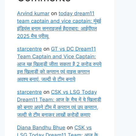
Arvind kumar
on
today dream11
team captain and vice captain: मुंबई
इंडियंस बनाम सनराइजर्स हैदराबाद: आईपीएल
2025 मैच प्रीव्यू
starcentre
on
GT vs DC Dream11
Team Captain and Vice Captain:
आज यह खिलाड़ी जीता सकता है 2 करोड़ रुपये
इस खिलाड़ी को कप्तान एवं वाइस कप्तान
अवश्य बनाएं, जल्दी से टीम बनाये
starcentre
on
CSK vs LSG Today
Dream11 Team: आज के मैच में ये खिलाड़ी
को बनाए अपने टीम में कप्तान एवं उप कप्तान,
जल्दी से टीम बनाकर लाखों करोड़ों कमाए
Diana Bandhu Bhue
on
CSK vs
LSG Today Dream11 Team: आज के