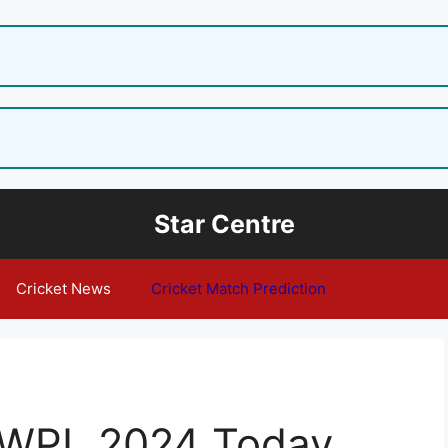
Star Centre
Cricket News
Cricket Match Prediction
WPL 2024 Today