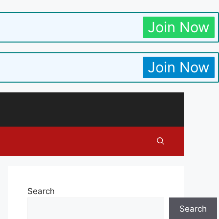
Join Now
Join Now
Search
Search