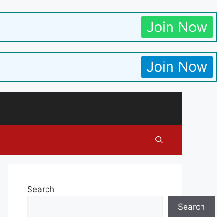
Join Now
Join Now
Search
Search