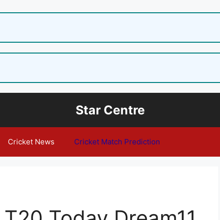
Star Centre
Cricket News
Cricket Match Prediction
 T20 Today Dream11