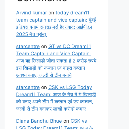
Arvind kumar
on
today dream11
team captain and vice captain: मुंबई
इंडियंस बनाम सनराइजर्स हैदराबाद: आईपीएल
2025 मैच प्रीव्यू
starcentre
on
GT vs DC Dream11
Team Captain and Vice Captain:
आज यह खिलाड़ी जीता सकता है 2 करोड़ रुपये
इस खिलाड़ी को कप्तान एवं वाइस कप्तान
अवश्य बनाएं, जल्दी से टीम बनाये
starcentre
on
CSK vs LSG Today
Dream11 Team: आज के मैच में ये खिलाड़ी
को बनाए अपने टीम में कप्तान एवं उप कप्तान,
जल्दी से टीम बनाकर लाखों करोड़ों कमाए
Diana Bandhu Bhue
on
CSK vs
LSG Today Dream11 Team: आज के