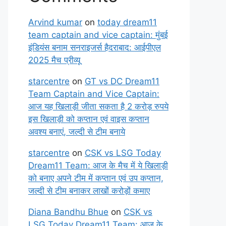
Arvind kumar
on
today dream11
team captain and vice captain: मुंबई
इंडियंस बनाम सनराइजर्स हैदराबाद: आईपीएल
2025 मैच प्रीव्यू
starcentre
on
GT vs DC Dream11
Team Captain and Vice Captain:
आज यह खिलाड़ी जीता सकता है 2 करोड़ रुपये
इस खिलाड़ी को कप्तान एवं वाइस कप्तान
अवश्य बनाएं, जल्दी से टीम बनाये
starcentre
on
CSK vs LSG Today
Dream11 Team: आज के मैच में ये खिलाड़ी
को बनाए अपने टीम में कप्तान एवं उप कप्तान,
जल्दी से टीम बनाकर लाखों करोड़ों कमाए
Diana Bandhu Bhue
on
CSK vs
LSG Today Dream11 Team: आज के