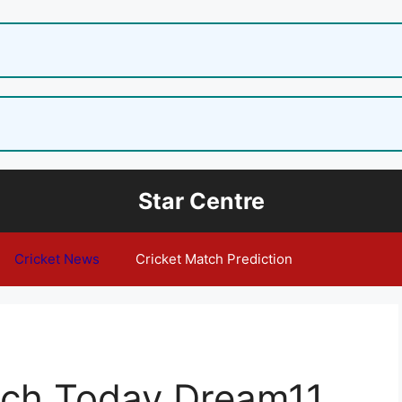
Star Centre
Cricket News
Cricket Match Prediction
ch Today Dream11