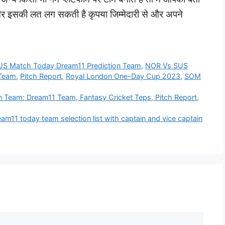
ै और इसकी लत लग सकती है कृपया जिम्मेदारी से और अपने
S Match Today Dream11 Prediction Team
,
NOR Vs SUS
 Team
,
Pitch Report
,
Royal London One-Day Cup 2023
,
SOM
Team: Dream11 Team, Fantasy Cricket Teps, Pitch Report,
त Dream11 today team selection list with captain and vice captain