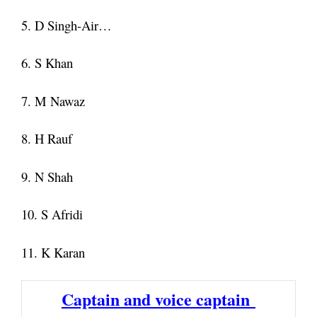
5. D Singh-Air…
6. S Khan
7. M Nawaz
8. H Rauf
9. N Shah
10. S Afridi
11. K Karan
Captain and voice captain