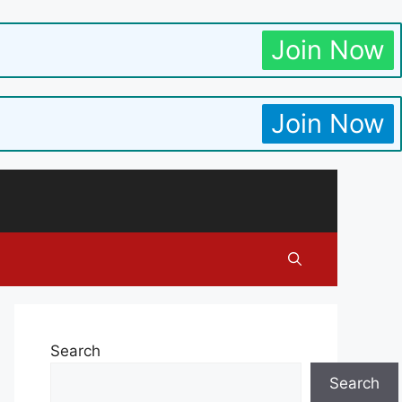
Join Now
Join Now
Search
Search