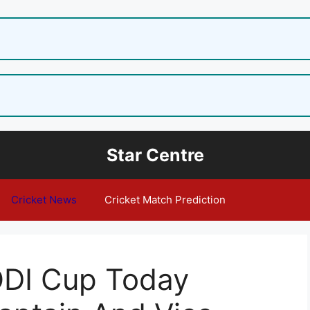
Star Centre
Cricket News
Cricket Match Prediction
ODI Cup Today