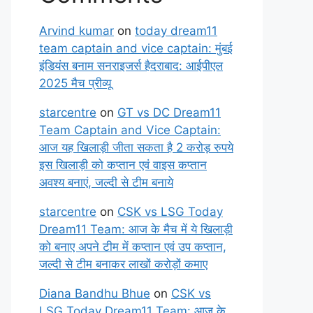
Arvind kumar
on
today dream11
team captain and vice captain: मुंबई
इंडियंस बनाम सनराइजर्स हैदराबाद: आईपीएल
2025 मैच प्रीव्यू
starcentre
on
GT vs DC Dream11
Team Captain and Vice Captain:
आज यह खिलाड़ी जीता सकता है 2 करोड़ रुपये
इस खिलाड़ी को कप्तान एवं वाइस कप्तान
अवश्य बनाएं, जल्दी से टीम बनाये
starcentre
on
CSK vs LSG Today
Dream11 Team: आज के मैच में ये खिलाड़ी
को बनाए अपने टीम में कप्तान एवं उप कप्तान,
जल्दी से टीम बनाकर लाखों करोड़ों कमाए
Diana Bandhu Bhue
on
CSK vs
LSG Today Dream11 Team: आज के