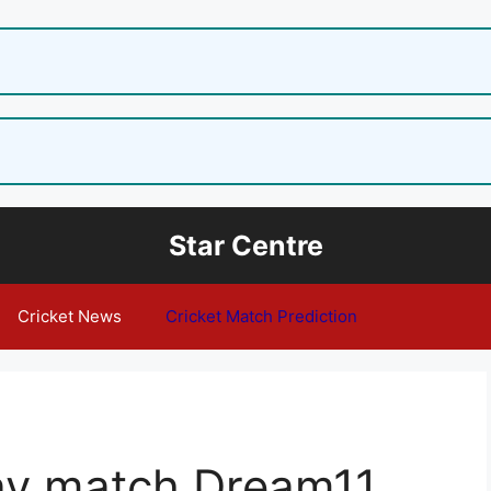
Star Centre
Cricket News
Cricket Match Prediction
ay match Dream11