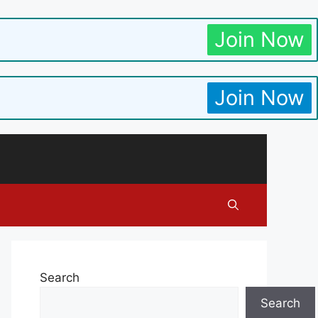
Join Now
Join Now
Search
Search