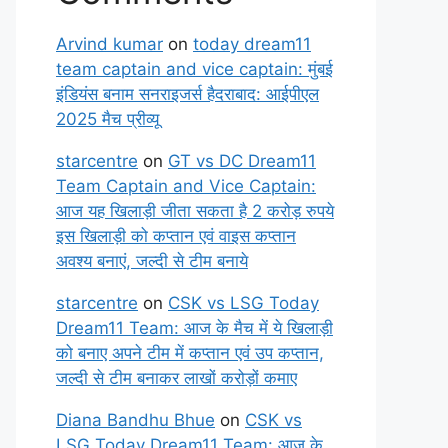
Arvind kumar
on
today dream11
team captain and vice captain: मुंबई
इंडियंस बनाम सनराइजर्स हैदराबाद: आईपीएल
2025 मैच प्रीव्यू
starcentre
on
GT vs DC Dream11
Team Captain and Vice Captain:
आज यह खिलाड़ी जीता सकता है 2 करोड़ रुपये
इस खिलाड़ी को कप्तान एवं वाइस कप्तान
अवश्य बनाएं, जल्दी से टीम बनाये
starcentre
on
CSK vs LSG Today
Dream11 Team: आज के मैच में ये खिलाड़ी
को बनाए अपने टीम में कप्तान एवं उप कप्तान,
जल्दी से टीम बनाकर लाखों करोड़ों कमाए
Diana Bandhu Bhue
on
CSK vs
LSG Today Dream11 Team: आज के