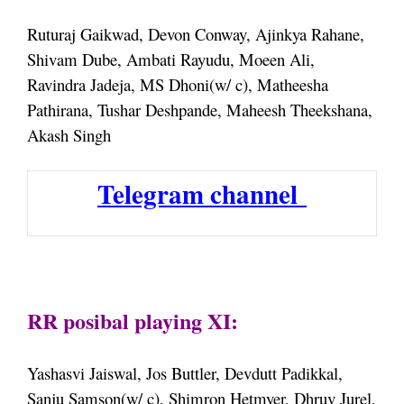
Ruturaj Gaikwad, Devon Conway, Ajinkya Rahane,
Shivam Dube, Ambati Rayudu, Moeen Ali,
Ravindra Jadeja, MS Dhoni(w/ c), Matheesha
Pathirana, Tushar Deshpande, Maheesh Theekshana,
Akash Singh
Telegram channel
RR posibal playing XI:
Yashasvi Jaiswal, Jos Buttler, Devdutt Padikkal,
Sanju Samson(w/ c), Shimron Hetmyer, Dhruv Jurel,