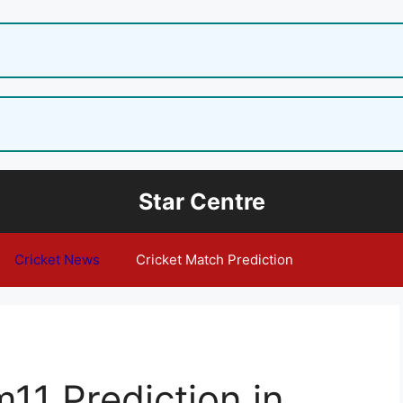
Star Centre
Cricket News
Cricket Match Prediction
11 Prediction in