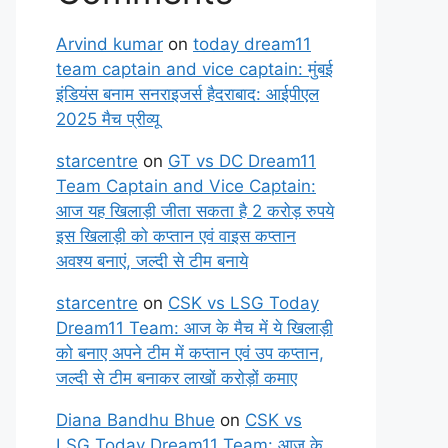
Arvind kumar
on
today dream11
team captain and vice captain: मुंबई
इंडियंस बनाम सनराइजर्स हैदराबाद: आईपीएल
2025 मैच प्रीव्यू
starcentre
on
GT vs DC Dream11
Team Captain and Vice Captain:
आज यह खिलाड़ी जीता सकता है 2 करोड़ रुपये
इस खिलाड़ी को कप्तान एवं वाइस कप्तान
अवश्य बनाएं, जल्दी से टीम बनाये
starcentre
on
CSK vs LSG Today
Dream11 Team: आज के मैच में ये खिलाड़ी
को बनाए अपने टीम में कप्तान एवं उप कप्तान,
जल्दी से टीम बनाकर लाखों करोड़ों कमाए
Diana Bandhu Bhue
on
CSK vs
LSG Today Dream11 Team: आज के