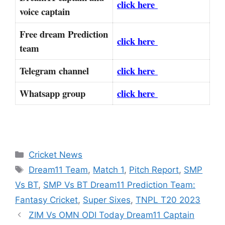
click here
voice captain
Free dream Prediction
click here
team
Telegram channel
click here
Whatsapp group
click here
Categories
Cricket News
Tags
Dream11 Team
,
Match 1
,
Pitch Report
,
SMP
Vs BT
,
SMP Vs BT Dream11 Prediction Team:
Fantasy Cricket
,
Super Sixes
,
TNPL T20 2023
ZIM Vs OMN ODI Today Dream11 Captain