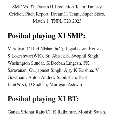
SMP Vs BT Dream11 Prediction Team: Fantasy
Cricket, Pitch Report, Dream11 Team, Super Sixes,
Match 1, TNPL T20 2023
Posibal playing XI SMP:
V Aditya, C Hari Nishanth(C), Jagatheesan Kousik,
S Lokeshwar(WK), Sri Abisek S, Swapnil Singh,
Washington Sundar, K Deeban Lingesh, PK
Saravanan, Gurjapneet Singh, Ajay K Krishna, V
Gowtham, Anton Andrew Subikshan, Krish
Jain(WK), D Sudhan, Murugan Ashwin
Posibal playing XI BT:
Ganga Sridhar Raju(C), K Rajkumar, Monish Satish,