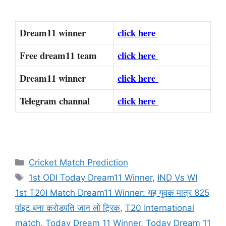
Dream11 winner
click here
Free dream11 team
click here
Dream11 winner
click here
Telegram channal
click here
Categories
Cricket Match Prediction
Tags
1st ODI Today Dream11 Winner
,
IND Vs WI
1st T20I Match Dream11 Winner: यह युवक मात्र 825
पांइट बना करोडपति जान लो ट्रिक
,
T20 International
match
,
Today Dream 11 Winner
,
Today Dream 11