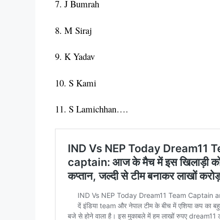
7. J Bumrah
8. M Siraj
9. K Yadav
10. S Kami
11. S Lamichhan….