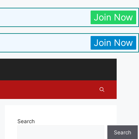
Join Now
Join Now
Search
Search