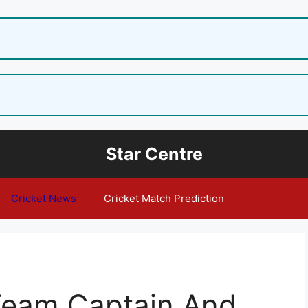
Star Centre
Cricket News
Cricket Match Prediction
Team Captain And