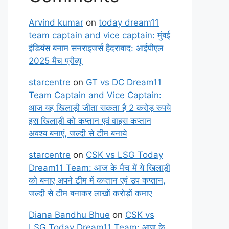
Arvind kumar
on
today dream11
team captain and vice captain: मुंबई
इंडियंस बनाम सनराइजर्स हैदराबाद: आईपीएल
2025 मैच प्रीव्यू
starcentre
on
GT vs DC Dream11
Team Captain and Vice Captain:
आज यह खिलाड़ी जीता सकता है 2 करोड़ रुपये
इस खिलाड़ी को कप्तान एवं वाइस कप्तान
अवश्य बनाएं, जल्दी से टीम बनाये
starcentre
on
CSK vs LSG Today
Dream11 Team: आज के मैच में ये खिलाड़ी
को बनाए अपने टीम में कप्तान एवं उप कप्तान,
जल्दी से टीम बनाकर लाखों करोड़ों कमाए
Diana Bandhu Bhue
on
CSK vs
LSG Today Dream11 Team: आज के