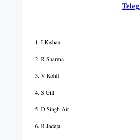
Teleg
1. I Kishan
2. R Sharma
3. V Kohli
4. S Gill
5. D Singh-Air…
6. R Jadeja