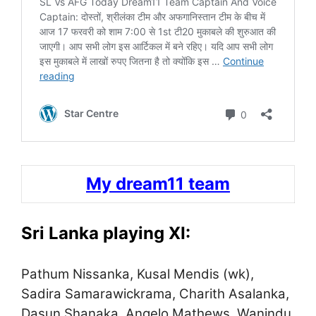
My dream11 team
Sri Lanka playing XI:
Pathum Nissanka, Kusal Mendis (wk),
Sadira Samarawickrama, Charith Asalanka,
Dasun Shanaka, Angelo Mathews, Wanindu