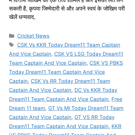
सकती है, कृपया जिम्मेदारी से और अपने स्वयं के जोखिम परी
खेलें धन्यवाद,
Categories
Cricket News
Tags
CSK Vs KKR Today Dream11 Team Captain
And Vice Captain
,
CSK VS LSG Today Dream11
Team Captain And Vice Captain
,
CSK VS PBKS
Today Dream11 Team Captain And Vice
Captain
,
CSK Vs RR Today Dream11 Team
Captain And Vice Captain
,
DC Vs KKR Today
Dream11 Team Captain And Vice Captain
,
Free
Dream 11 team
,
GT Vs MI Today Dream11 Team
Captain And Vice Captain
,
GT VS RR Today
Dream11 Team Captain And Vice Captain
,
KKR