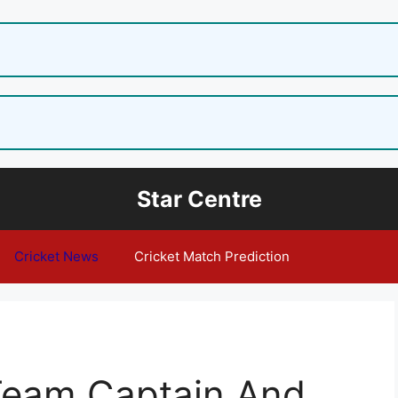
Star Centre
Cricket News
Cricket Match Prediction
Team Captain And