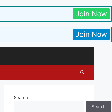
Join Now
Join Now
Search
Search