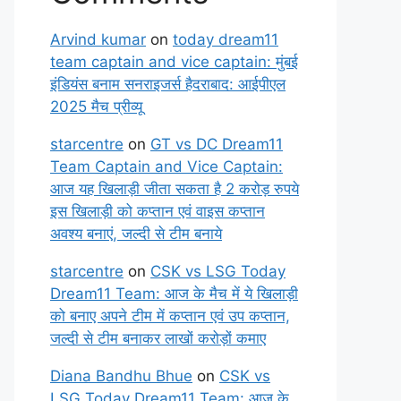
Arvind kumar
on
today dream11
team captain and vice captain: मुंबई
इंडियंस बनाम सनराइजर्स हैदराबाद: आईपीएल
2025 मैच प्रीव्यू
starcentre
on
GT vs DC Dream11
Team Captain and Vice Captain:
आज यह खिलाड़ी जीता सकता है 2 करोड़ रुपये
इस खिलाड़ी को कप्तान एवं वाइस कप्तान
अवश्य बनाएं, जल्दी से टीम बनाये
starcentre
on
CSK vs LSG Today
Dream11 Team: आज के मैच में ये खिलाड़ी
को बनाए अपने टीम में कप्तान एवं उप कप्तान,
जल्दी से टीम बनाकर लाखों करोड़ों कमाए
Diana Bandhu Bhue
on
CSK vs
LSG Today Dream11 Team: आज के