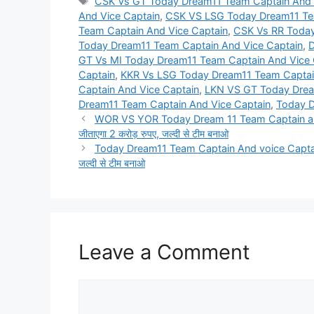
Tags
CSK Vs GT Today Dream11 Team Captain And 
And Vice Captain
,
CSK VS LSG Today Dream11 Tea
Team Captain And Vice Captain
,
CSK Vs RR Today
Today Dream11 Team Captain And Vice Captain
,
D
GT Vs MI Today Dream11 Team Captain And Vice 
Captain
,
KKR Vs LSG Today Dream11 Team Captai
Captain And Vice Captain
,
LKN VS GT Today Drea
Dream11 Team Captain And Vice Captain
,
Today D
WOR VS YOR Today Dream 11 Team Captain and Vice
जीताएगा 2 करोड़ रुपए, जल्दी से टीम बनाओ
Today Dream11 Team Captain And voice Captain: आज 
जल्दी से टीम बनाओ
Leave a Comment
Comment