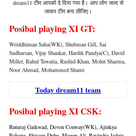
dream11 टीम आपको दे दिया गया है। आप लोग जल्द से
जाकर टीम बना लीजिए।
Posibal playing XI GT:
Wriddhiman Saha(WK), Shubman Gill, Sai
Sudharsan, Vijay Shankar, Hardik Pandya(C), David
Miller, Rahul Tewatia, Rashid-Khan, Mohit Sharma,
Noor Ahmad, Mohammed Shami
Today dream11 team
Posibal playing XI CSK:
Ruturaj Gaikwad, Devon Conway(WK), Ajinkya
Rahane, Shivam Dube, Moeen Ali, Ravindra Jadeja,