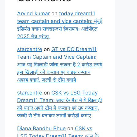
Arvind kumar
on
today dream11
team captain and vice captain: मुंबई
इंडियंस बनाम सनराइजर्स हैदराबाद: आईपीएल
2025 मैच प्रीव्यू
starcentre
on
GT vs DC Dream11
Team Captain and Vice Captain:
आज यह खिलाड़ी जीता सकता है 2 करोड़ रुपये
इस खिलाड़ी को कप्तान एवं वाइस कप्तान
अवश्य बनाएं, जल्दी से टीम बनाये
starcentre
on
CSK vs LSG Today
Dream11 Team: आज के मैच में ये खिलाड़ी
को बनाए अपने टीम में कप्तान एवं उप कप्तान,
जल्दी से टीम बनाकर लाखों करोड़ों कमाए
Diana Bandhu Bhue
on
CSK vs
LSG Today Dream11 Team: आज के