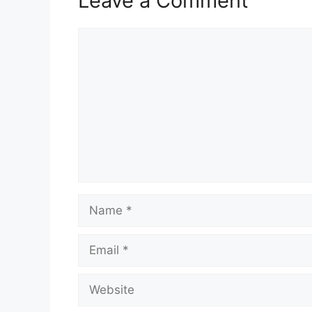
Leave a Comment
Comment
Name
Email
Website