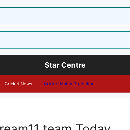
Star Centre
Cricket News
Cricket Match Prediction
dream11 team Today