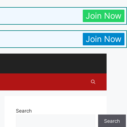
Join Now
Join Now
Search
Search