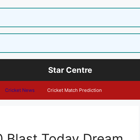
Star Centre
Cricket News
Cricket Match Prediction
 Blast Today Dream