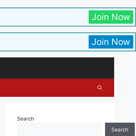
Join Now
Join Now
Search
Search