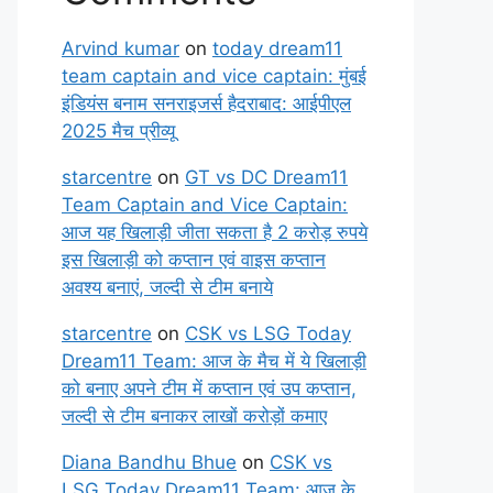
Arvind kumar
on
today dream11
team captain and vice captain: मुंबई
इंडियंस बनाम सनराइजर्स हैदराबाद: आईपीएल
2025 मैच प्रीव्यू
starcentre
on
GT vs DC Dream11
Team Captain and Vice Captain:
आज यह खिलाड़ी जीता सकता है 2 करोड़ रुपये
इस खिलाड़ी को कप्तान एवं वाइस कप्तान
अवश्य बनाएं, जल्दी से टीम बनाये
starcentre
on
CSK vs LSG Today
Dream11 Team: आज के मैच में ये खिलाड़ी
को बनाए अपने टीम में कप्तान एवं उप कप्तान,
जल्दी से टीम बनाकर लाखों करोड़ों कमाए
Diana Bandhu Bhue
on
CSK vs
LSG Today Dream11 Team: आज के