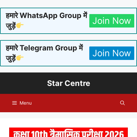
हमारे WhatsApp Group में
Join Now
जुड़ें
हमारे Telegram Group में
Join Now
जुड़ें
Skip
Star Centre
to
content
Menu