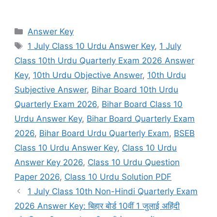
Categories
Answer Key
Tags
1 July Class 10 Urdu Answer Key
,
1 July
Class 10th Urdu Quarterly Exam 2026 Answer
Key
,
10th Urdu Objective Answer
,
10th Urdu
Subjective Answer
,
Bihar Board 10th Urdu
Quarterly Exam 2026
,
Bihar Board Class 10
Urdu Answer Key
,
Bihar Board Quarterly Exam
2026
,
Bihar Board Urdu Quarterly Exam
,
BSEB
Class 10 Urdu Answer Key
,
Class 10 Urdu
Answer Key 2026
,
Class 10 Urdu Question
Paper 2026
,
Class 10 Urdu Solution PDF
1 July Class 10th Non-Hindi Quarterly Exam
2026 Answer Key: बिहार बोर्ड 10वीं 1 जुलाई अहिंदी