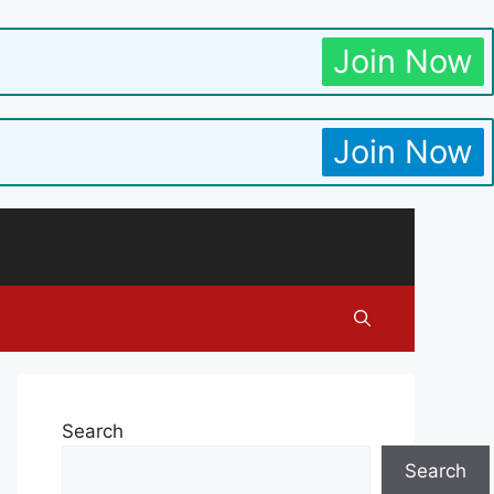
Join Now
Join Now
Search
Search