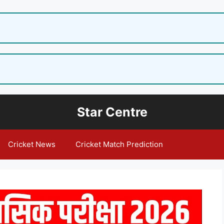
Star Centre
Cricket News
Cricket Match Prediction