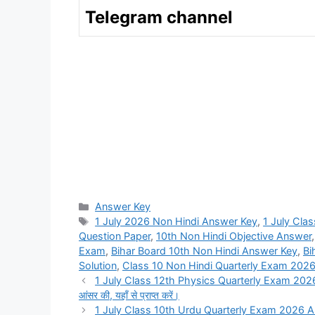
Telegram channel
Categories
Answer Key
Tags
1 July 2026 Non Hindi Answer Key
,
1 July Cla
Question Paper
,
10th Non Hindi Objective Answer
Exam
,
Bihar Board 10th Non Hindi Answer Key
,
Bi
Solution
,
Class 10 Non Hindi Quarterly Exam 202
1 July Class 12th Physics Quarterly Exam 2026 Answer
आंसर की, यहाँ से प्राप्त करें।
1 July Class 10th Urdu Quarterly Exam 2026 Answer Key