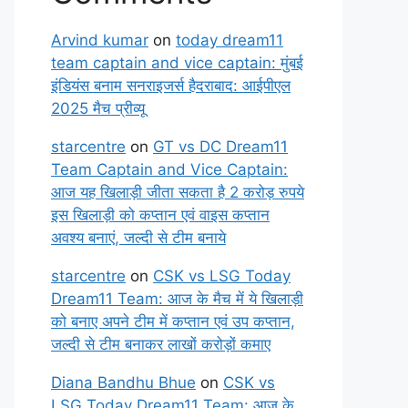
Arvind kumar
on
today dream11
team captain and vice captain: मुंबई
इंडियंस बनाम सनराइजर्स हैदराबाद: आईपीएल
2025 मैच प्रीव्यू
starcentre
on
GT vs DC Dream11
Team Captain and Vice Captain:
आज यह खिलाड़ी जीता सकता है 2 करोड़ रुपये
इस खिलाड़ी को कप्तान एवं वाइस कप्तान
अवश्य बनाएं, जल्दी से टीम बनाये
starcentre
on
CSK vs LSG Today
Dream11 Team: आज के मैच में ये खिलाड़ी
को बनाए अपने टीम में कप्तान एवं उप कप्तान,
जल्दी से टीम बनाकर लाखों करोड़ों कमाए
Diana Bandhu Bhue
on
CSK vs
LSG Today Dream11 Team: आज के