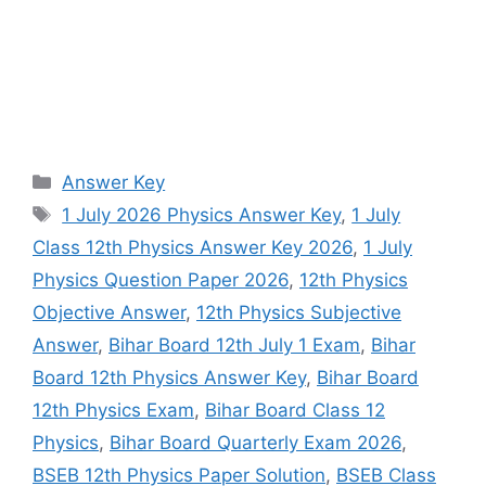
Categories
Answer Key
Tags
1 July 2026 Physics Answer Key
,
1 July
Class 12th Physics Answer Key 2026
,
1 July
Physics Question Paper 2026
,
12th Physics
Objective Answer
,
12th Physics Subjective
Answer
,
Bihar Board 12th July 1 Exam
,
Bihar
Board 12th Physics Answer Key
,
Bihar Board
12th Physics Exam
,
Bihar Board Class 12
Physics
,
Bihar Board Quarterly Exam 2026
,
BSEB 12th Physics Paper Solution
,
BSEB Class