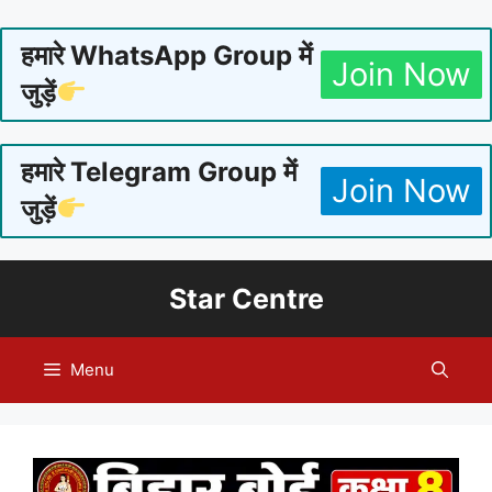
हमारे WhatsApp Group में
Join Now
जुड़ें
हमारे Telegram Group में
Join Now
जुड़ें
Skip
Star Centre
to
content
Menu