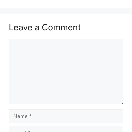
Leave a Comment
Comment
Name
Email