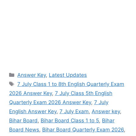
Categories
Answer Key
,
Latest Updates
Tags
7 July Class 1 to 8th English Quarterly Exam
2026 Answer Key
,
7 July Class 5th English
Quarterly Exam 2026 Answer Key
,
7 July
English Answer Key
,
7 July Exam
,
Answer key
,
Bihar Board
,
Bihar Board Class 1 to 5
,
Bihar
Board News
,
Bihar Board Quarterly Exam 2026
,