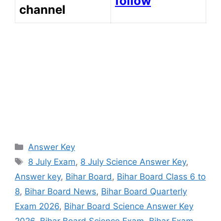
follow
channel
Categories
Answer Key
Tags
8 July Exam
,
8 July Science Answer Key
,
Answer key
,
Bihar Board
,
Bihar Board Class 6 to
8
,
Bihar Board News
,
Bihar Board Quarterly
Exam 2026
,
Bihar Board Science Answer Key
2026
,
Bihar Board Science Exam
,
Bihar Exam
,