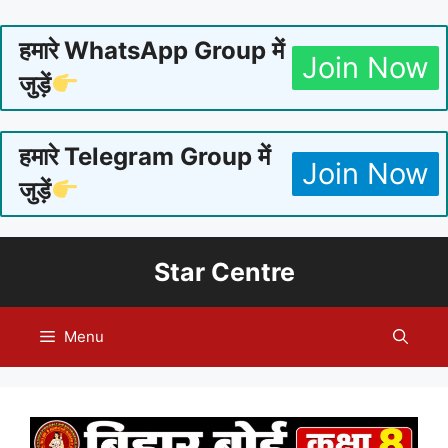
हमारे WhatsApp Group में
Join Now
जुड़ें
हमारे Telegram Group में
Join Now
जुड़ें
Skip
Star Centre
to
content
Menu