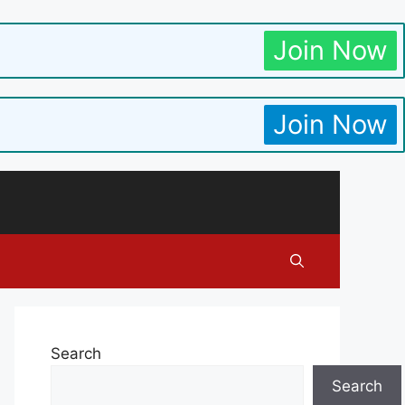
Join Now
Join Now
Search
Search