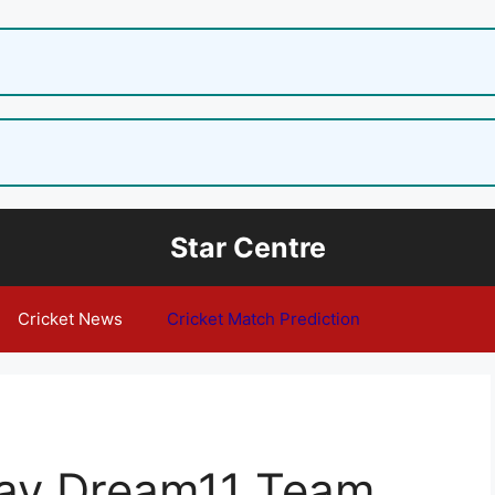
Star Centre
Cricket News
Cricket Match Prediction
ay Dream11 Team