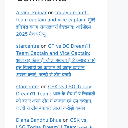
Arvind kumar
on
today dream11
team captain and vice captain: मुंबई
इंडियंस बनाम सनराइजर्स हैदराबाद: आईपीएल
2025 मैच प्रीव्यू
starcentre
on
GT vs DC Dream11
Team Captain and Vice Captain:
आज यह खिलाड़ी जीता सकता है 2 करोड़ रुपये
इस खिलाड़ी को कप्तान एवं वाइस कप्तान
अवश्य बनाएं, जल्दी से टीम बनाये
starcentre
on
CSK vs LSG Today
Dream11 Team: आज के मैच में ये खिलाड़ी
को बनाए अपने टीम में कप्तान एवं उप कप्तान,
जल्दी से टीम बनाकर लाखों करोड़ों कमाए
Diana Bandhu Bhue
on
CSK vs
LSG Today Dream11 Team: आज के