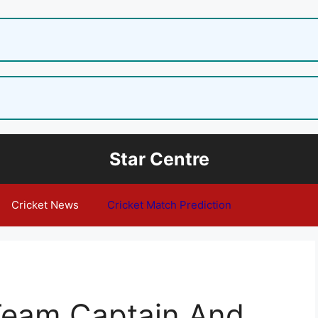
Star Centre
Cricket News
Cricket Match Prediction
Team Captain And