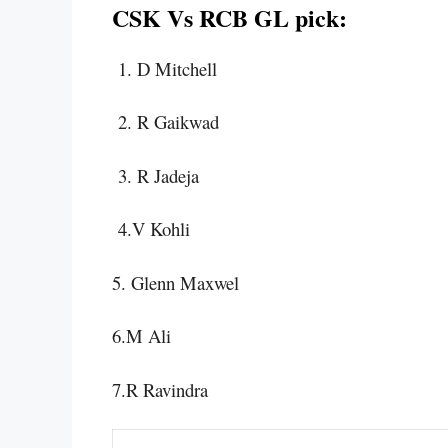
CSK Vs RCB GL pick:
1. D Mitchell
2. R Gaikwad
3. R Jadeja
4.V Kohli
5. Glenn Maxwel
6.M Ali
7.R Ravindra