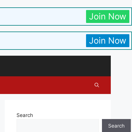
Join Now
Join Now
Search
Search