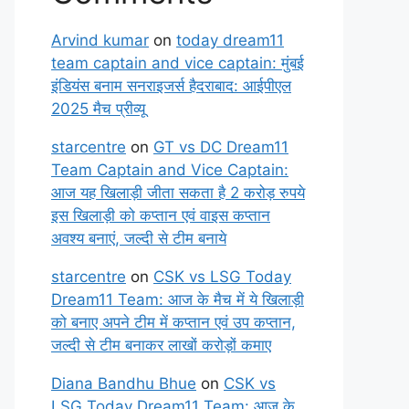
Arvind kumar
on
today dream11
team captain and vice captain: मुंबई
इंडियंस बनाम सनराइजर्स हैदराबाद: आईपीएल
2025 मैच प्रीव्यू
starcentre
on
GT vs DC Dream11
Team Captain and Vice Captain:
आज यह खिलाड़ी जीता सकता है 2 करोड़ रुपये
इस खिलाड़ी को कप्तान एवं वाइस कप्तान
अवश्य बनाएं, जल्दी से टीम बनाये
starcentre
on
CSK vs LSG Today
Dream11 Team: आज के मैच में ये खिलाड़ी
को बनाए अपने टीम में कप्तान एवं उप कप्तान,
जल्दी से टीम बनाकर लाखों करोड़ों कमाए
Diana Bandhu Bhue
on
CSK vs
LSG Today Dream11 Team: आज के