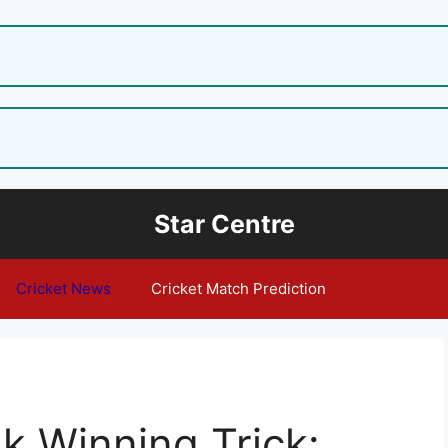
Star Centre
Cricket News
Cricket Match Prediction
k Winning Trick: