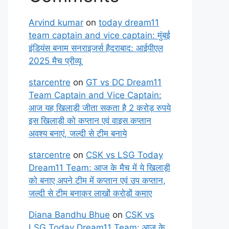
Arvind kumar
on
today dream11
team captain and vice captain: मुंबई
इंडियंस बनाम सनराइजर्स हैदराबाद: आईपीएल
2025 मैच प्रीव्यू
starcentre
on
GT vs DC Dream11
Team Captain and Vice Captain:
आज यह खिलाड़ी जीता सकता है 2 करोड़ रुपये
इस खिलाड़ी को कप्तान एवं वाइस कप्तान
अवश्य बनाएं, जल्दी से टीम बनाये
starcentre
on
CSK vs LSG Today
Dream11 Team: आज के मैच में ये खिलाड़ी
को बनाए अपने टीम में कप्तान एवं उप कप्तान,
जल्दी से टीम बनाकर लाखों करोड़ों कमाए
Diana Bandhu Bhue
on
CSK vs
LSG Today Dream11 Team: आज के