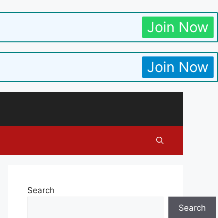
Join Now
Join Now
Search
Search