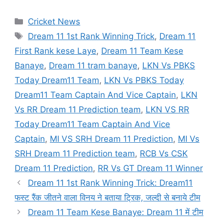
Categories
Cricket News
Tags
Dream 11 1st Rank Winning Trick
,
Dream 11
First Rank kese Laye
,
Dream 11 Team Kese
Banaye
,
Dream 11 tram banaye
,
LKN Vs PBKS
Today Dream11 Team
,
LKN Vs PBKS Today
Dream11 Team Captain And Vice Captain
,
LKN
Vs RR Dream 11 Prediction team
,
LKN VS RR
Today Dream11 Team Captain And Vice
Captain
,
MI VS SRH Dream 11 Prediction
,
MI Vs
SRH Dream 11 Prediction team
,
RCB Vs CSK
Dream 11 Prediction
,
RR Vs GT Dream 11 Winner
Dream 11 1st Rank Winning Trick: Dream11
फस्ट रैंक जीतने वाला विनय ने बताया ट्रिक, जल्दी से बनाये टीम
Dream 11 Team Kese Banaye: Dream 11 में टीम