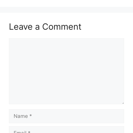
Leave a Comment
Comment
Name
Email